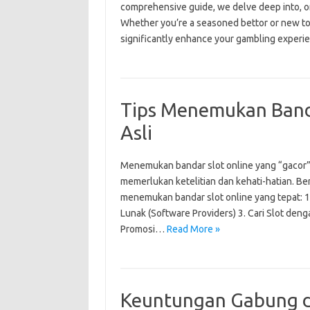
comprehensive guide, we delve deep into, on
Whether you’re a seasoned bettor or new to 
significantly enhance your gambling exper
Tips Menemukan Band
Asli
Menemukan bandar slot online yang “gacor
memerlukan ketelitian dan kehati-hatian. B
menemukan bandar slot online yang tepat: 1.
Lunak (Software Providers) 3. Cari Slot den
Promosi…
Read More »
Keuntungan Gabung di