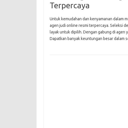
Terpercaya
Untuk kemudahan dan kenyamanan dalam me
agen judi online resmi terpercaya. Seleksi 
layak untuk dipilih. Dengan gabung di agen 
Dapatkan banyak keuntungan besar dalam s