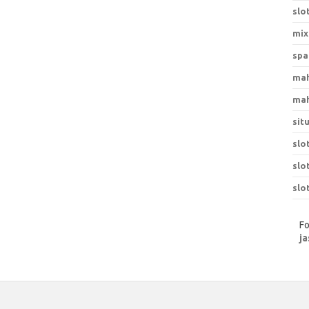
slo
mix
sp
ma
mah
sit
slo
slo
slo
Fo
ja