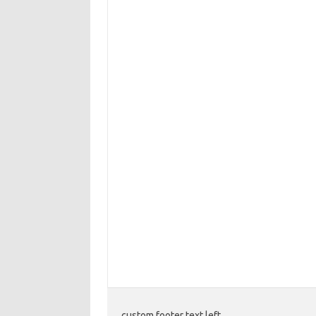
custom footer text left