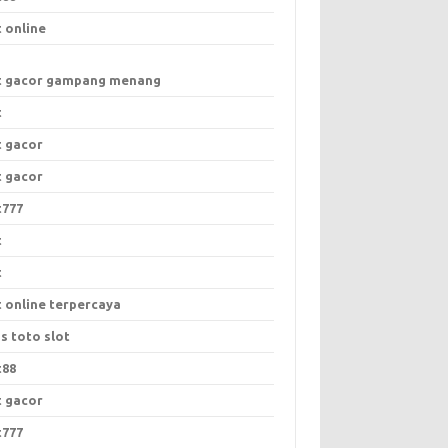
t online
t gacor gampang menang
t
t gacor
t gacor
t777
t
t
t online terpercaya
us toto slot
t88
t gacor
t777