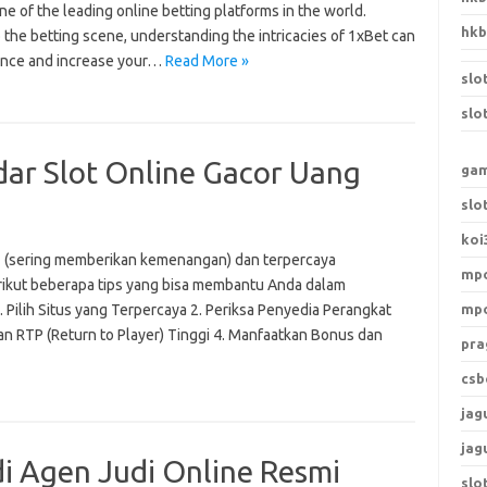
e of the leading online betting platforms in the world.
hk
the betting scene, understanding the intricacies of 1xBet can
ience and increase your…
Read More »
slo
slo
ar Slot Online Gacor Uang
gam
slo
koi
” (sering memberikan kemenangan) dan terpercaya
mp
erikut beberapa tips yang bisa membantu Anda dalam
 Pilih Situs yang Terpercaya 2. Periksa Penyedia Perangkat
mp
gan RTP (Return to Player) Tinggi 4. Manfaatkan Bonus dan
pra
cs
jag
jag
 Agen Judi Online Resmi
slo