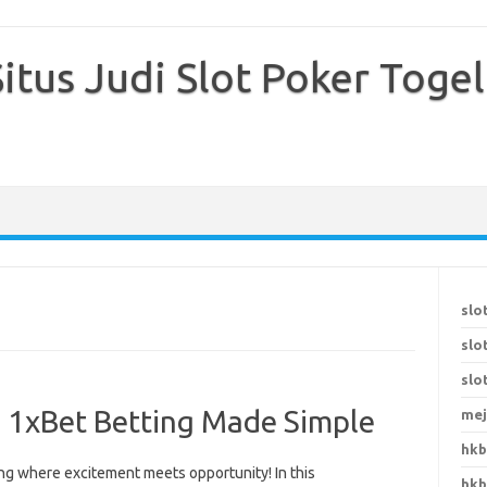
itus Judi Slot Poker Togel
slo
slo
slo
o 1xBet Betting Made Simple
mej
hk
ng where excitement meets opportunity! In this
hk