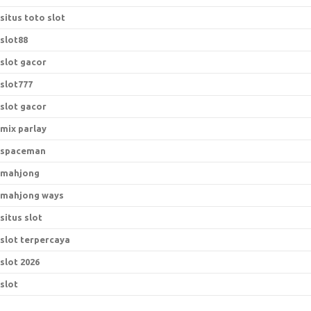
situs toto slot
slot88
slot gacor
slot777
slot gacor
mix parlay
spaceman
mahjong
mahjong ways
situs slot
slot terpercaya
slot 2026
slot