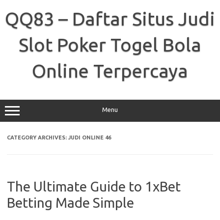
Skip
to
QQ83 – Daftar Situs Judi
content
Slot Poker Togel Bola
Online Terpercaya
Menu
CATEGORY ARCHIVES:
JUDI ONLINE 46
The Ultimate Guide to 1xBet
Betting Made Simple