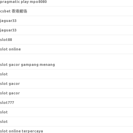
pragmatic play mpo8080
csbet 香港赌场
jaguar33
jaguar33
slot88
slot online
slot gacor gampang menang
slot
slot gacor
slot gacor
slot777
slot
slot
slot online terpercaya