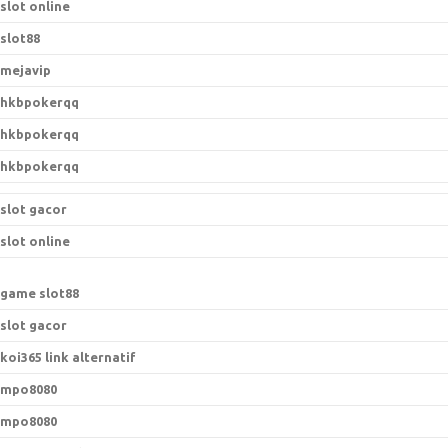
slot online
slot88
mejavip
hkbpokerqq
hkbpokerqq
hkbpokerqq
slot gacor
slot online
game slot88
slot gacor
koi365 link alternatif
mpo8080
mpo8080