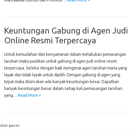
Manfaatkan Bonus dan Promosi…
Read More »
Keuntungan Gabung di Agen Judi
Online Resmi Terpercaya
Untuk kemudahan dan kenyamanan dalam melakukan pemasangan
taruhan maka pastikan untuk gabung di agen judi online resmi
terpercaya. Seleksi dengan baik mengenai agen taruhan mana yang
layak dan tidak layak untuk dipilih. Dengan gabung di agen yang
tepat maka disini akan ada banyak keuntungan besar. Dapatkan
banyak keuntungan besar dalam setiap kali pemasangan taruhan
yang…
Read More »
slot gacor