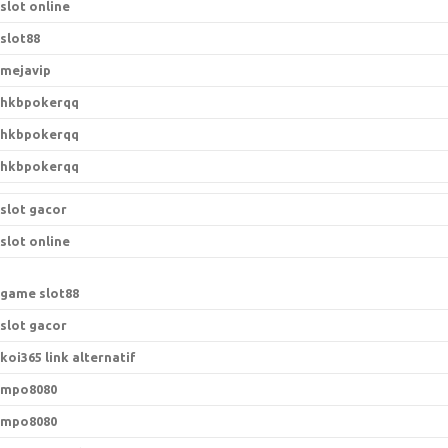
slot online
slot88
mejavip
hkbpokerqq
hkbpokerqq
hkbpokerqq
slot gacor
slot online
game slot88
slot gacor
koi365 link alternatif
mpo8080
mpo8080