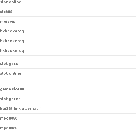
slot online
slot88
mejavip
hkbpokerqq
hkbpokerqq
hkbpokerqq
slot gacor
slot online
game slot88
slot gacor
koi365 link alternatif
mpo8080
mpo8080