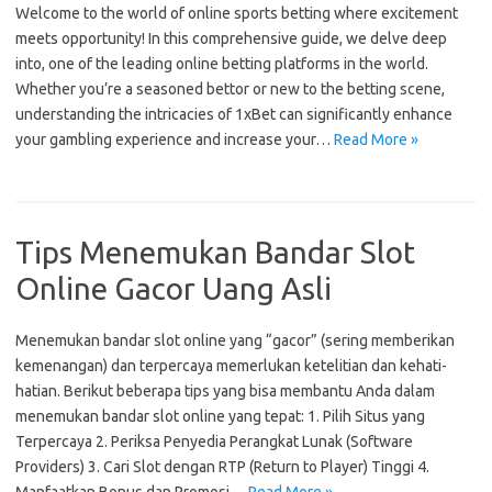
Welcome to the world of online sports betting where excitement
meets opportunity! In this comprehensive guide, we delve deep
into, one of the leading online betting platforms in the world.
Whether you’re a seasoned bettor or new to the betting scene,
understanding the intricacies of 1xBet can significantly enhance
your gambling experience and increase your…
Read More »
Tips Menemukan Bandar Slot
Online Gacor Uang Asli
Menemukan bandar slot online yang “gacor” (sering memberikan
kemenangan) dan terpercaya memerlukan ketelitian dan kehati-
hatian. Berikut beberapa tips yang bisa membantu Anda dalam
menemukan bandar slot online yang tepat: 1. Pilih Situs yang
Terpercaya 2. Periksa Penyedia Perangkat Lunak (Software
Providers) 3. Cari Slot dengan RTP (Return to Player) Tinggi 4.