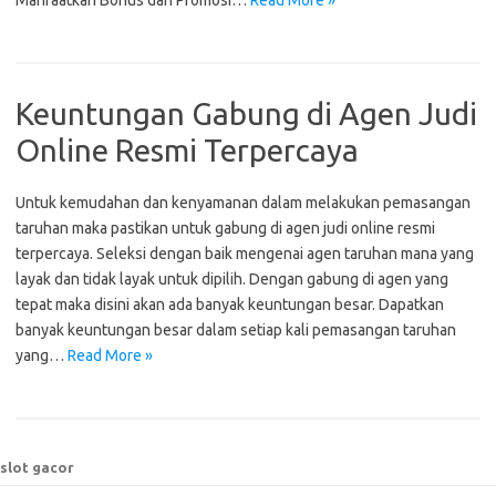
Manfaatkan Bonus dan Promosi…
Read More »
Keuntungan Gabung di Agen Judi
Online Resmi Terpercaya
Untuk kemudahan dan kenyamanan dalam melakukan pemasangan
taruhan maka pastikan untuk gabung di agen judi online resmi
terpercaya. Seleksi dengan baik mengenai agen taruhan mana yang
layak dan tidak layak untuk dipilih. Dengan gabung di agen yang
tepat maka disini akan ada banyak keuntungan besar. Dapatkan
banyak keuntungan besar dalam setiap kali pemasangan taruhan
yang…
Read More »
slot gacor