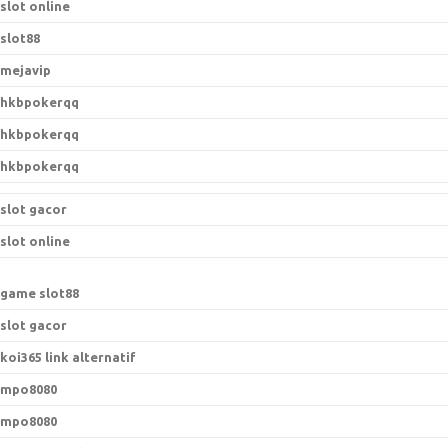
slot online
slot88
mejavip
hkbpokerqq
hkbpokerqq
hkbpokerqq
slot gacor
slot online
game slot88
slot gacor
koi365 link alternatif
mpo8080
mpo8080