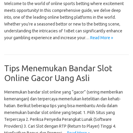
Welcome to the world of online sports betting where excitement
meets opportunity! In this comprehensive guide, we delve deep
into, one of the leading online betting platforms in the world.
Whether you’re a seasoned bettor or new to the betting scene,
understanding the intricacies of 1xBet can significantly enhance
your gambling experience and increase your…
Read More »
Tips Menemukan Bandar Slot
Online Gacor Uang Asli
Menemukan bandar slot online yang “gacor” (sering memberikan
kemenangan) dan terpercaya memerlukan ketelitian dan kehati-
hatian. Berikut beberapa tips yang bisa membantu Anda dalam
menemukan bandar slot online yang tepat: 1. Pilih Situs yang
Terpercaya 2. Periksa Penyedia Perangkat Lunak (Software
Providers) 3. Cari Slot dengan RTP (Return to Player) Tinggi 4.