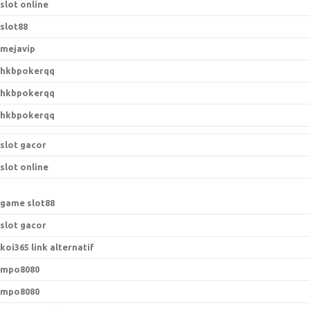
slot online
slot88
mejavip
hkbpokerqq
hkbpokerqq
hkbpokerqq
slot gacor
slot online
game slot88
slot gacor
koi365 link alternatif
mpo8080
mpo8080