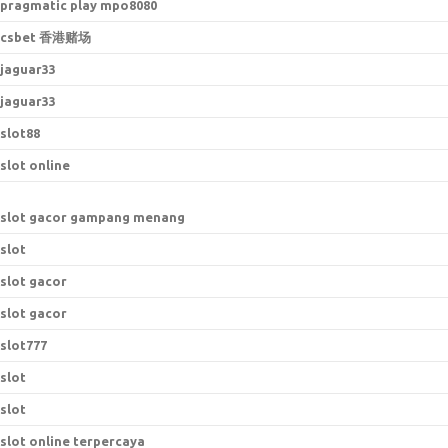
pragmatic play mpo8080
csbet 香港赌场
jaguar33
jaguar33
slot88
slot online
slot gacor gampang menang
slot
slot gacor
slot gacor
slot777
slot
slot
slot online terpercaya