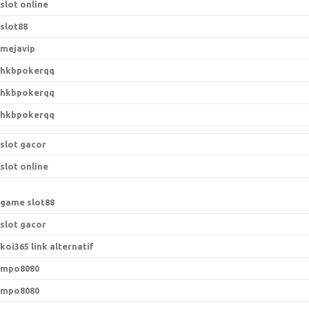
slot online
slot88
mejavip
hkbpokerqq
hkbpokerqq
hkbpokerqq
slot gacor
slot online
game slot88
slot gacor
koi365 link alternatif
mpo8080
mpo8080