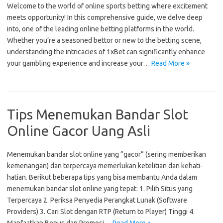
Welcome to the world of online sports betting where excitement
meets opportunity! In this comprehensive guide, we delve deep
into, one of the leading online betting platforms in the world.
Whether you’re a seasoned bettor or new to the betting scene,
understanding the intricacies of 1xBet can significantly enhance
your gambling experience and increase your…
Read More »
Tips Menemukan Bandar Slot
Online Gacor Uang Asli
Menemukan bandar slot online yang “gacor” (sering memberikan
kemenangan) dan terpercaya memerlukan ketelitian dan kehati-
hatian. Berikut beberapa tips yang bisa membantu Anda dalam
menemukan bandar slot online yang tepat: 1. Pilih Situs yang
Terpercaya 2. Periksa Penyedia Perangkat Lunak (Software
Providers) 3. Cari Slot dengan RTP (Return to Player) Tinggi 4.