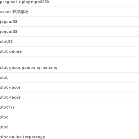
pragmatic play mpo8080
csbet 香港赌场
jaguar33
jaguar33
slot88
slot online
slot gacor gampang menang
slot
slot gacor
slot gacor
slot777
slot
slot
slot online terpercaya