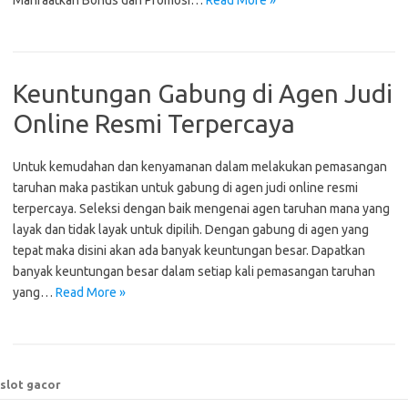
Manfaatkan Bonus dan Promosi…
Read More »
Keuntungan Gabung di Agen Judi
Online Resmi Terpercaya
Untuk kemudahan dan kenyamanan dalam melakukan pemasangan
taruhan maka pastikan untuk gabung di agen judi online resmi
terpercaya. Seleksi dengan baik mengenai agen taruhan mana yang
layak dan tidak layak untuk dipilih. Dengan gabung di agen yang
tepat maka disini akan ada banyak keuntungan besar. Dapatkan
banyak keuntungan besar dalam setiap kali pemasangan taruhan
yang…
Read More »
slot gacor