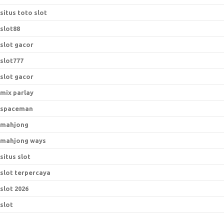
situs toto slot
slot88
slot gacor
slot777
slot gacor
mix parlay
spaceman
mahjong
mahjong ways
situs slot
slot terpercaya
slot 2026
slot