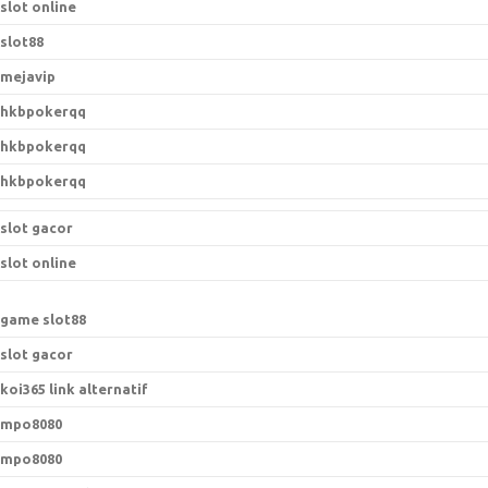
slot online
slot88
mejavip
hkbpokerqq
hkbpokerqq
hkbpokerqq
slot gacor
slot online
game slot88
slot gacor
koi365 link alternatif
mpo8080
mpo8080