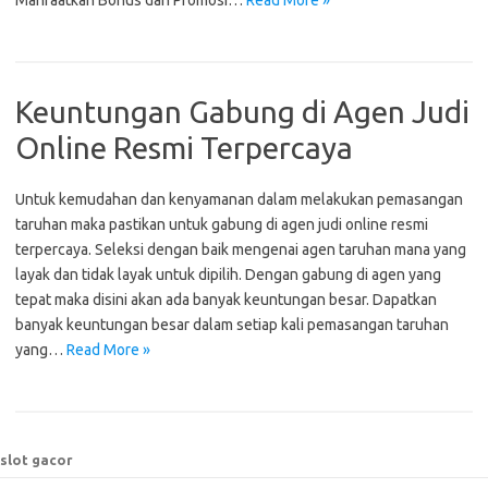
Manfaatkan Bonus dan Promosi…
Read More »
Keuntungan Gabung di Agen Judi
Online Resmi Terpercaya
Untuk kemudahan dan kenyamanan dalam melakukan pemasangan
taruhan maka pastikan untuk gabung di agen judi online resmi
terpercaya. Seleksi dengan baik mengenai agen taruhan mana yang
layak dan tidak layak untuk dipilih. Dengan gabung di agen yang
tepat maka disini akan ada banyak keuntungan besar. Dapatkan
banyak keuntungan besar dalam setiap kali pemasangan taruhan
yang…
Read More »
slot gacor