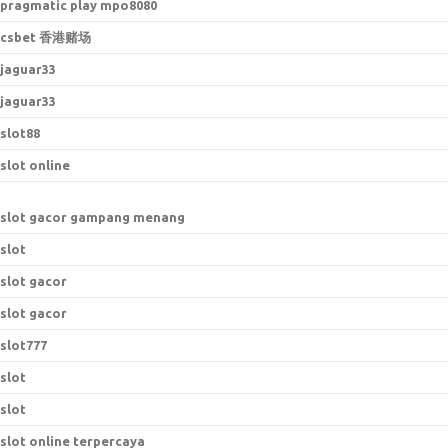
pragmatic play mpo8080
csbet 香港赌场
jaguar33
jaguar33
slot88
slot online
slot gacor gampang menang
slot
slot gacor
slot gacor
slot777
slot
slot
slot online terpercaya