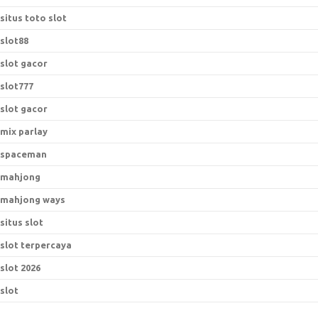
situs toto slot
slot88
slot gacor
slot777
slot gacor
mix parlay
spaceman
mahjong
mahjong ways
situs slot
slot terpercaya
slot 2026
slot