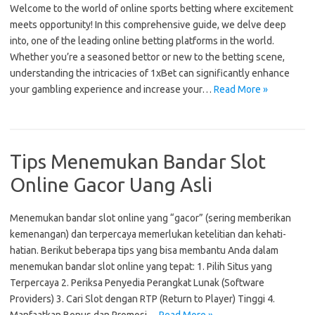
Welcome to the world of online sports betting where excitement
meets opportunity! In this comprehensive guide, we delve deep
into, one of the leading online betting platforms in the world.
Whether you’re a seasoned bettor or new to the betting scene,
understanding the intricacies of 1xBet can significantly enhance
your gambling experience and increase your…
Read More »
Tips Menemukan Bandar Slot
Online Gacor Uang Asli
Menemukan bandar slot online yang “gacor” (sering memberikan
kemenangan) dan terpercaya memerlukan ketelitian dan kehati-
hatian. Berikut beberapa tips yang bisa membantu Anda dalam
menemukan bandar slot online yang tepat: 1. Pilih Situs yang
Terpercaya 2. Periksa Penyedia Perangkat Lunak (Software
Providers) 3. Cari Slot dengan RTP (Return to Player) Tinggi 4.