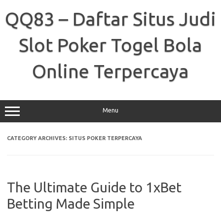
Skip
to
QQ83 – Daftar Situs Judi
content
Slot Poker Togel Bola
Online Terpercaya
Menu
CATEGORY ARCHIVES:
SITUS POKER TERPERCAYA
The Ultimate Guide to 1xBet
Betting Made Simple