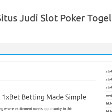
itus Judi Slot Poker Togel
slo
slo
slo
o 1xBet Betting Made Simple
mej
hk
ng where excitement meets opportunity! In this
hk