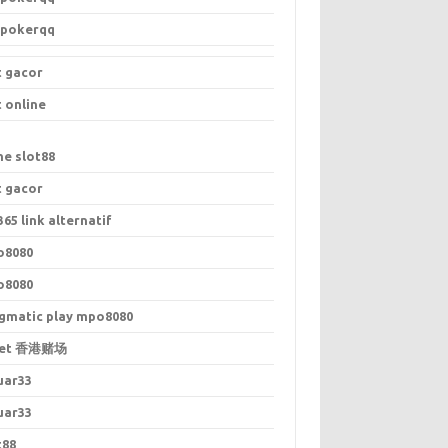
bpokerqq
t gacor
t online
e slot88
t gacor
365 link alternatif
o8080
o8080
gmatic play mpo8080
bet 香港赌场
uar33
uar33
t88