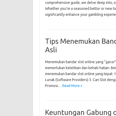
comprehensive guide, we delve deep into, on
Whether you’re a seasoned bettor or new to 
significantly enhance your gambling exper
Tips Menemukan Band
Asli
Menemukan bandar slot online yang “gacor
memerlukan ketelitian dan kehati-hatian. B
menemukan bandar slot online yang tepat: 1.
Lunak (Software Providers) 3. Cari Slot den
Promosi…
Read More »
Keuntungan Gabung di