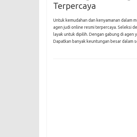
Terpercaya
Untuk kemudahan dan kenyamanan dalam me
agen judi online resmi terpercaya. Seleksi 
layak untuk dipilih. Dengan gabung di agen 
Dapatkan banyak keuntungan besar dalam s