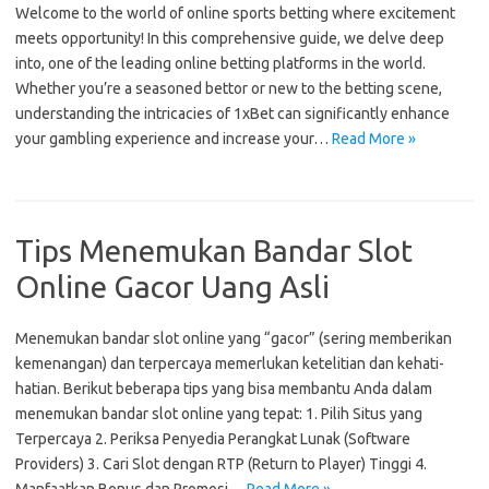
Welcome to the world of online sports betting where excitement
meets opportunity! In this comprehensive guide, we delve deep
into, one of the leading online betting platforms in the world.
Whether you’re a seasoned bettor or new to the betting scene,
understanding the intricacies of 1xBet can significantly enhance
your gambling experience and increase your…
Read More »
Tips Menemukan Bandar Slot
Online Gacor Uang Asli
Menemukan bandar slot online yang “gacor” (sering memberikan
kemenangan) dan terpercaya memerlukan ketelitian dan kehati-
hatian. Berikut beberapa tips yang bisa membantu Anda dalam
menemukan bandar slot online yang tepat: 1. Pilih Situs yang
Terpercaya 2. Periksa Penyedia Perangkat Lunak (Software
Providers) 3. Cari Slot dengan RTP (Return to Player) Tinggi 4.