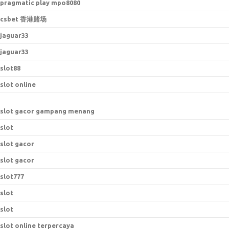
pragmatic play mpo8080
csbet 香港赌场
jaguar33
jaguar33
slot88
slot online
slot gacor gampang menang
slot
slot gacor
slot gacor
slot777
slot
slot
slot online terpercaya