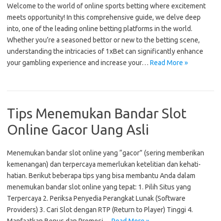
Welcome to the world of online sports betting where excitement
meets opportunity! In this comprehensive guide, we delve deep
into, one of the leading online betting platforms in the world.
Whether you’re a seasoned bettor or new to the betting scene,
understanding the intricacies of 1xBet can significantly enhance
your gambling experience and increase your…
Read More »
Tips Menemukan Bandar Slot
Online Gacor Uang Asli
Menemukan bandar slot online yang “gacor” (sering memberikan
kemenangan) dan terpercaya memerlukan ketelitian dan kehati-
hatian. Berikut beberapa tips yang bisa membantu Anda dalam
menemukan bandar slot online yang tepat: 1. Pilih Situs yang
Terpercaya 2. Periksa Penyedia Perangkat Lunak (Software
Providers) 3. Cari Slot dengan RTP (Return to Player) Tinggi 4.