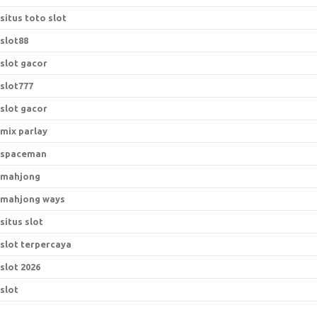
situs toto slot
slot88
slot gacor
slot777
slot gacor
mix parlay
spaceman
mahjong
mahjong ways
situs slot
slot terpercaya
slot 2026
slot