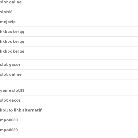
slot online
slot88
mejavip
hkbpokerqq
hkbpokerqq
hkbpokerqq
slot gacor
slot online
game slot88
slot gacor
koi365 link alternatif
mpo8080
mpo8080