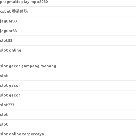
pragmatic play mpo8080
csbet 香港赌场
jaguar33
jaguar33
slot88
slot online
slot gacor gampang menang
slot
slot gacor
slot gacor
slot777
slot
slot
slot online terpercaya