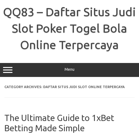
Skip
to
QQ83 – Daftar Situs Judi
content
Slot Poker Togel Bola
Online Terpercaya
Menu
CATEGORY ARCHIVES:
DAFTAR SITUS JUDI SLOT ONLINE TERPERCAYA
The Ultimate Guide to 1xBet
Betting Made Simple