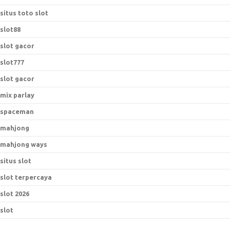
situs toto slot
slot88
slot gacor
slot777
slot gacor
mix parlay
spaceman
mahjong
mahjong ways
situs slot
slot terpercaya
slot 2026
slot