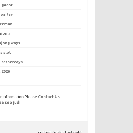
t gacor
 parlay
aceman
hjong
jong ways
us slot
t terpercaya
t 2026
t
r Information Please
Contact Us
sa seo judi
custom footer text right