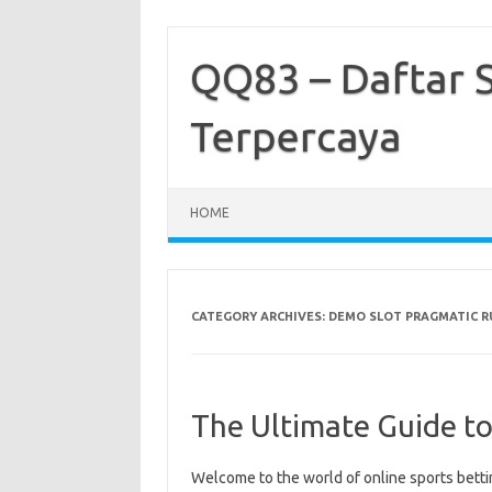
Skip
to
content
QQ83 – Daftar S
Terpercaya
HOME
CATEGORY ARCHIVES:
DEMO SLOT PRAGMATIC R
The Ultimate Guide t
Welcome to the world of online sports betti