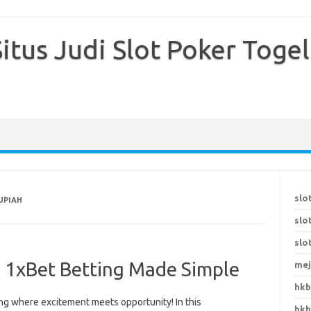
itus Judi Slot Poker Togel
slo
UPIAH
slo
slo
o 1xBet Betting Made Simple
mej
hk
ng where excitement meets opportunity! In this
hk