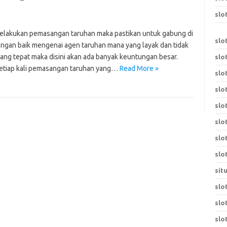
slo
lakukan pemasangan taruhan maka pastikan untuk gabung di
slo
dengan baik mengenai agen taruhan mana yang layak dan tidak
yang tepat maka disini akan ada banyak keuntungan besar.
slo
etiap kali pemasangan taruhan yang…
Read More »
slo
slo
slo
slo
slo
slo
sit
slo
slo
slo