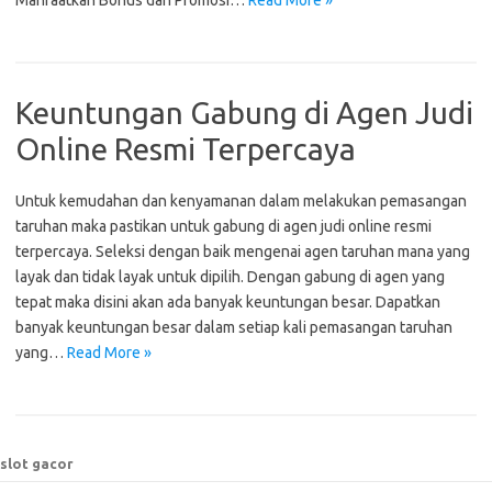
Manfaatkan Bonus dan Promosi…
Read More »
Keuntungan Gabung di Agen Judi
Online Resmi Terpercaya
Untuk kemudahan dan kenyamanan dalam melakukan pemasangan
taruhan maka pastikan untuk gabung di agen judi online resmi
terpercaya. Seleksi dengan baik mengenai agen taruhan mana yang
layak dan tidak layak untuk dipilih. Dengan gabung di agen yang
tepat maka disini akan ada banyak keuntungan besar. Dapatkan
banyak keuntungan besar dalam setiap kali pemasangan taruhan
yang…
Read More »
slot gacor