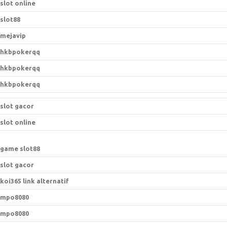
slot online
slot88
mejavip
hkbpokerqq
hkbpokerqq
hkbpokerqq
slot gacor
slot online
game slot88
slot gacor
koi365 link alternatif
mpo8080
mpo8080