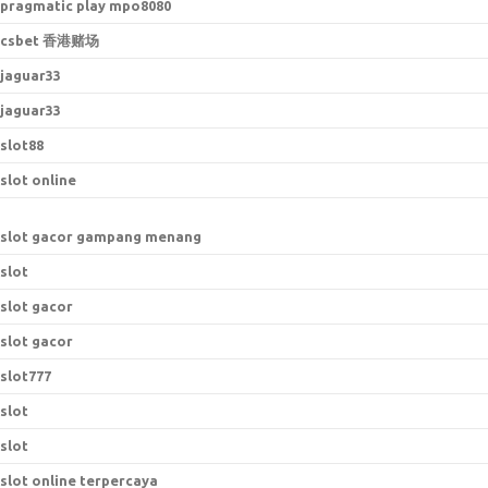
pragmatic play mpo8080
csbet 香港赌场
jaguar33
jaguar33
slot88
slot online
slot gacor gampang menang
slot
slot gacor
slot gacor
slot777
slot
slot
slot online terpercaya