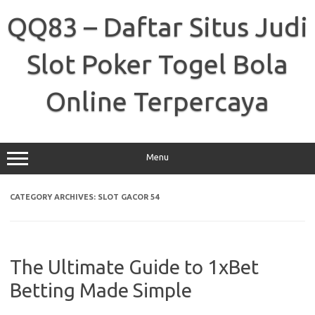
Skip
to
QQ83 – Daftar Situs Judi
content
Slot Poker Togel Bola
Online Terpercaya
Menu
CATEGORY ARCHIVES:
SLOT GACOR 54
The Ultimate Guide to 1xBet
Betting Made Simple