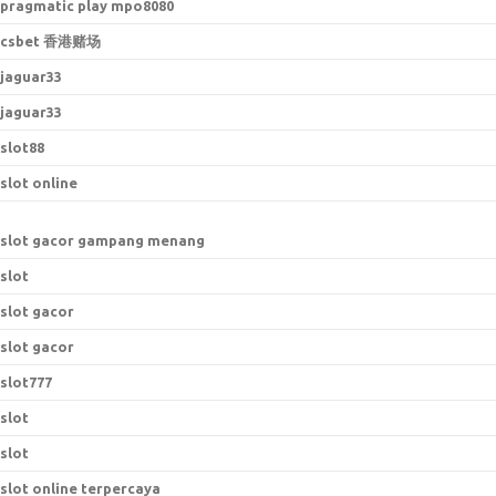
pragmatic play mpo8080
csbet 香港赌场
jaguar33
jaguar33
slot88
slot online
slot gacor gampang menang
slot
slot gacor
slot gacor
slot777
slot
slot
slot online terpercaya