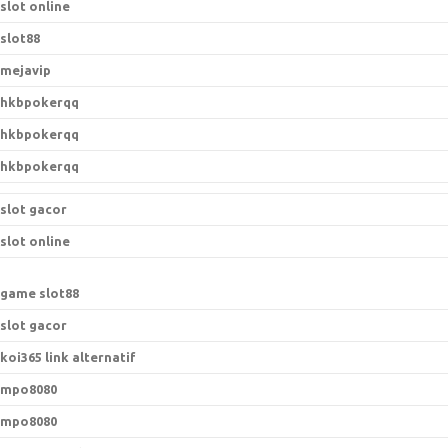
slot online
slot88
mejavip
hkbpokerqq
hkbpokerqq
hkbpokerqq
slot gacor
slot online
game slot88
slot gacor
koi365 link alternatif
mpo8080
mpo8080