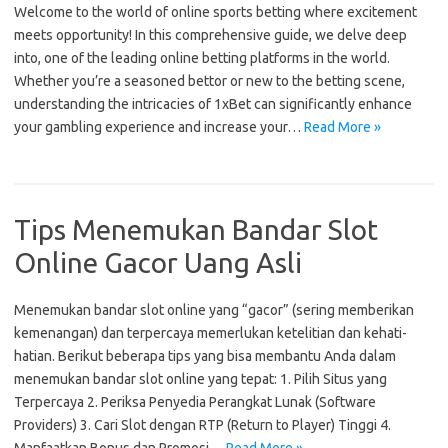
Welcome to the world of online sports betting where excitement
meets opportunity! In this comprehensive guide, we delve deep
into, one of the leading online betting platforms in the world.
Whether you’re a seasoned bettor or new to the betting scene,
understanding the intricacies of 1xBet can significantly enhance
your gambling experience and increase your…
Read More »
Tips Menemukan Bandar Slot
Online Gacor Uang Asli
Menemukan bandar slot online yang “gacor” (sering memberikan
kemenangan) dan terpercaya memerlukan ketelitian dan kehati-
hatian. Berikut beberapa tips yang bisa membantu Anda dalam
menemukan bandar slot online yang tepat: 1. Pilih Situs yang
Terpercaya 2. Periksa Penyedia Perangkat Lunak (Software
Providers) 3. Cari Slot dengan RTP (Return to Player) Tinggi 4.