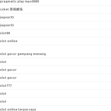
pragmatic play mpo8080
csbet 香港赌场
jaguar33
jaguar33
slot88
slot online
slot gacor gampang menang
slot
slot gacor
slot gacor
slot777
slot
slot
slot online terpercaya