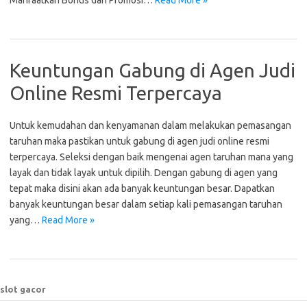
Manfaatkan Bonus dan Promosi…
Read More »
Keuntungan Gabung di Agen Judi
Online Resmi Terpercaya
Untuk kemudahan dan kenyamanan dalam melakukan pemasangan
taruhan maka pastikan untuk gabung di agen judi online resmi
terpercaya. Seleksi dengan baik mengenai agen taruhan mana yang
layak dan tidak layak untuk dipilih. Dengan gabung di agen yang
tepat maka disini akan ada banyak keuntungan besar. Dapatkan
banyak keuntungan besar dalam setiap kali pemasangan taruhan
yang…
Read More »
slot gacor