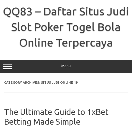
Skip
to
QQ83 – Daftar Situs Judi
content
Slot Poker Togel Bola
Online Terpercaya
Menu
CATEGORY ARCHIVES:
SITUS JUDI ONLINE 19
The Ultimate Guide to 1xBet
Betting Made Simple