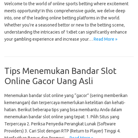
Welcome to the world of online sports betting where excitement
meets opportunity! In this comprehensive guide, we delve deep
into, one of the leading online betting platforms in the world.
Whether you’re a seasoned bettor or new to the betting scene,
understanding the intricacies of 1xBet can significantly enhance
your gambling experience and increase your…
Read More »
Tips Menemukan Bandar Slot
Online Gacor Uang Asli
Menemukan bandar slot online yang “gacor” (sering memberikan
kemenangan) dan terpercaya memerlukan ketelitian dan kehati-
hatian. Berikut beberapa tips yang bisa membantu Anda dalam
menemukan bandar slot online yang tepat: 1. Pilih Situs yang
Terpercaya 2. Periksa Penyedia Perangkat Lunak (Software
Providers) 3. Cari Slot dengan RTP (Return to Player) Tinggi 4.