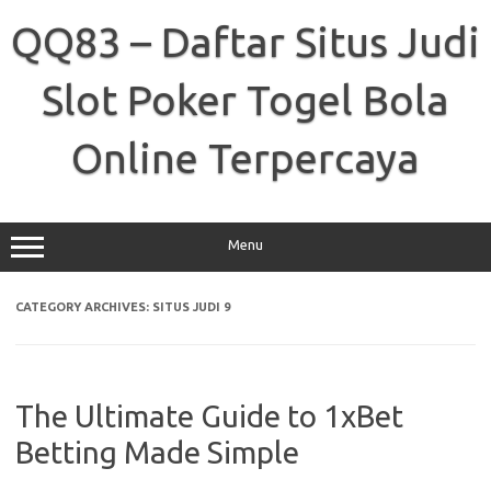
Skip
to
QQ83 – Daftar Situs Judi
content
Slot Poker Togel Bola
Online Terpercaya
Menu
CATEGORY ARCHIVES:
SITUS JUDI 9
The Ultimate Guide to 1xBet
Betting Made Simple