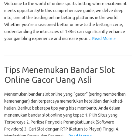
Welcome to the world of online sports betting where excitement
meets opportunity! In this comprehensive guide, we delve deep
into, one of the leading online betting platforms in the world.
Whether you’re a seasoned bettor or new to the betting scene,
understanding the intricacies of 1xBet can significantly enhance
your gambling experience and increase your…
Read More »
Tips Menemukan Bandar Slot
Online Gacor Uang Asli
Menemukan bandar slot online yang “gacor” (sering memberikan
kemenangan) dan terpercaya memerlukan ketelitian dan kehati-
hatian. Berikut beberapa tips yang bisa membantu Anda dalam
menemukan bandar slot online yang tepat: 1. Pilih Situs yang
Terpercaya 2. Periksa Penyedia Perangkat Lunak (Software
Providers) 3. Cari Slot dengan RTP (Return to Player) Tinggi 4.