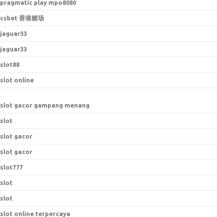
pragmatic play mpo8080
csbet 香港赌场
jaguar33
jaguar33
slot88
slot online
slot gacor gampang menang
slot
slot gacor
slot gacor
slot777
slot
slot
slot online terpercaya