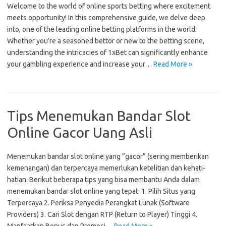
Welcome to the world of online sports betting where excitement
meets opportunity! In this comprehensive guide, we delve deep
into, one of the leading online betting platforms in the world.
Whether you’re a seasoned bettor or new to the betting scene,
understanding the intricacies of 1xBet can significantly enhance
your gambling experience and increase your…
Read More »
Tips Menemukan Bandar Slot
Online Gacor Uang Asli
Menemukan bandar slot online yang “gacor” (sering memberikan
kemenangan) dan terpercaya memerlukan ketelitian dan kehati-
hatian. Berikut beberapa tips yang bisa membantu Anda dalam
menemukan bandar slot online yang tepat: 1. Pilih Situs yang
Terpercaya 2. Periksa Penyedia Perangkat Lunak (Software
Providers) 3. Cari Slot dengan RTP (Return to Player) Tinggi 4.