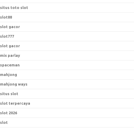
situs toto slot
slot88
slot gacor
slot777
slot gacor
mix parlay
spaceman
mahjong
mahjong ways
situs slot
slot terpercaya
slot 2026
slot