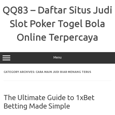
Skip
to
QQ83 – Daftar Situs Judi
content
Slot Poker Togel Bola
Online Terpercaya
Menu
CATEGORY ARCHIVES:
CARA MAIN JUDI BIAR MENANG TERUS
The Ultimate Guide to 1xBet
Betting Made Simple