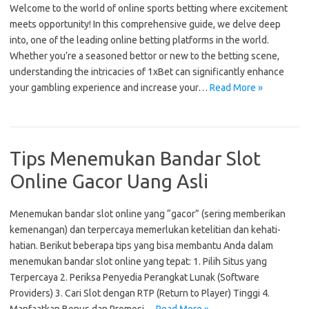
Welcome to the world of online sports betting where excitement
meets opportunity! In this comprehensive guide, we delve deep
into, one of the leading online betting platforms in the world.
Whether you’re a seasoned bettor or new to the betting scene,
understanding the intricacies of 1xBet can significantly enhance
your gambling experience and increase your…
Read More »
Tips Menemukan Bandar Slot
Online Gacor Uang Asli
Menemukan bandar slot online yang “gacor” (sering memberikan
kemenangan) dan terpercaya memerlukan ketelitian dan kehati-
hatian. Berikut beberapa tips yang bisa membantu Anda dalam
menemukan bandar slot online yang tepat: 1. Pilih Situs yang
Terpercaya 2. Periksa Penyedia Perangkat Lunak (Software
Providers) 3. Cari Slot dengan RTP (Return to Player) Tinggi 4.