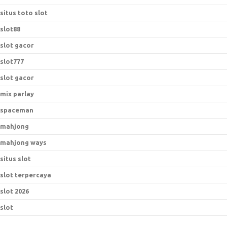
situs toto slot
slot88
slot gacor
slot777
slot gacor
mix parlay
spaceman
mahjong
mahjong ways
situs slot
slot terpercaya
slot 2026
slot