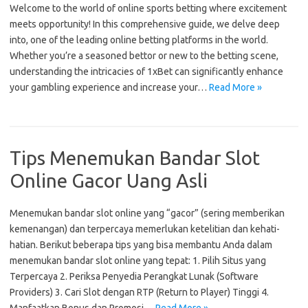
Welcome to the world of online sports betting where excitement
meets opportunity! In this comprehensive guide, we delve deep
into, one of the leading online betting platforms in the world.
Whether you’re a seasoned bettor or new to the betting scene,
understanding the intricacies of 1xBet can significantly enhance
your gambling experience and increase your…
Read More »
Tips Menemukan Bandar Slot
Online Gacor Uang Asli
Menemukan bandar slot online yang “gacor” (sering memberikan
kemenangan) dan terpercaya memerlukan ketelitian dan kehati-
hatian. Berikut beberapa tips yang bisa membantu Anda dalam
menemukan bandar slot online yang tepat: 1. Pilih Situs yang
Terpercaya 2. Periksa Penyedia Perangkat Lunak (Software
Providers) 3. Cari Slot dengan RTP (Return to Player) Tinggi 4.