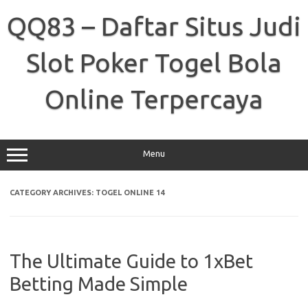
Skip
to
QQ83 – Daftar Situs Judi
content
Slot Poker Togel Bola
Online Terpercaya
Menu
CATEGORY ARCHIVES:
TOGEL ONLINE 14
The Ultimate Guide to 1xBet
Betting Made Simple