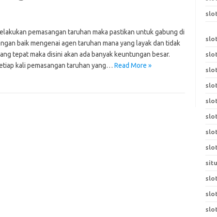
slo
lakukan pemasangan taruhan maka pastikan untuk gabung di
slo
dengan baik mengenai agen taruhan mana yang layak dan tidak
yang tepat maka disini akan ada banyak keuntungan besar.
slo
etiap kali pemasangan taruhan yang…
Read More »
slo
slo
slo
slo
slo
slo
sit
slo
slo
slo