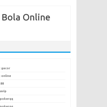
 Bola Online
t gacor
t online
t88
avip
bpokerqq
bpokerqq