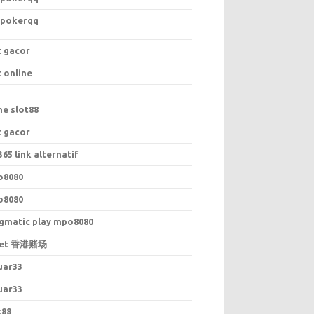
bpokerqq
t gacor
t online
e slot88
t gacor
365 link alternatif
o8080
o8080
gmatic play mpo8080
bet 香港赌场
uar33
uar33
t88