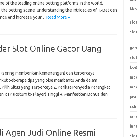
e of the leading online betting platforms in the world.
hk
the betting scene, understanding the intricacies of 1xBet can
ience and increase your…
Read More »
slo
slo
ar Slot Online Gacor Uang
gam
slo
koi
” (sering memberikan kemenangan) dan terpercaya
mp
erikut beberapa tips yang bisa membantu Anda dalam
 Pilih Situs yang Terpercaya 2. Periksa Penyedia Perangkat
mp
gan RTP (Return to Player) Tinggi 4. Manfaatkan Bonus dan
pra
cs
jag
jag
 Agen Judi Online Resmi
slo