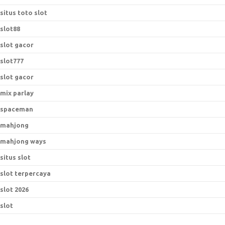
situs toto slot
slot88
slot gacor
slot777
slot gacor
mix parlay
spaceman
mahjong
mahjong ways
situs slot
slot terpercaya
slot 2026
slot