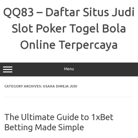
Skip
to
QQ83 – Daftar Situs Judi
content
Slot Poker Togel Bola
Online Terpercaya
Menu
CATEGORY ARCHIVES:
USAHA DIMEJA JUDI
The Ultimate Guide to 1xBet
Betting Made Simple