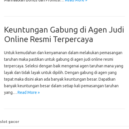
Manfaatkan Bonus dan Promosi…
Read More »
Keuntungan Gabung di Agen Judi
Online Resmi Terpercaya
Untuk kemudahan dan kenyamanan dalam melakukan pemasangan
taruhan maka pastikan untuk gabung di agen judi online resmi
terpercaya. Seleksi dengan baik mengenai agen taruhan mana yang
layak dan tidak layak untuk dipilih. Dengan gabung di agen yang
tepat maka disini akan ada banyak keuntungan besar. Dapatkan
banyak keuntungan besar dalam setiap kali pemasangan taruhan
yang…
Read More »
slot gacor