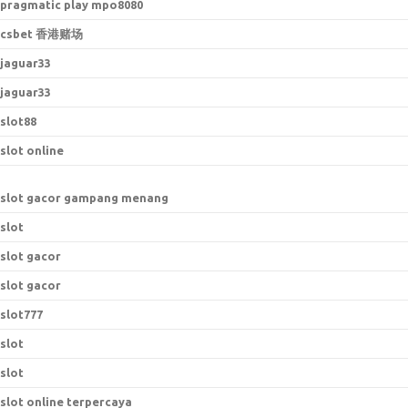
pragmatic play mpo8080
csbet 香港赌场
jaguar33
jaguar33
slot88
slot online
slot gacor gampang menang
slot
slot gacor
slot gacor
slot777
slot
slot
slot online terpercaya