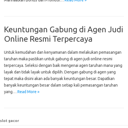
Manfaatkan Bonus dan Promosi…
Read More »
Keuntungan Gabung di Agen Judi
Online Resmi Terpercaya
Untuk kemudahan dan kenyamanan dalam melakukan pemasangan
taruhan maka pastikan untuk gabung di agen judi online resmi
terpercaya. Seleksi dengan baik mengenai agen taruhan mana yang
layak dan tidak layak untuk dipilih. Dengan gabung di agen yang
tepat maka disini akan ada banyak keuntungan besar. Dapatkan
banyak keuntungan besar dalam setiap kali pemasangan taruhan
yang…
Read More »
slot gacor