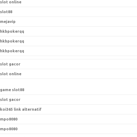
slot online
slot88
mejavip
hkbpokerqq
hkbpokerqq
hkbpokerqq
slot gacor
slot online
game slot88
slot gacor
koi365 link alternatif
mpo8080
mpo8080