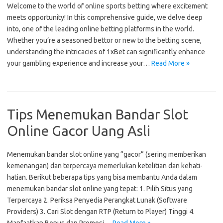
Welcome to the world of online sports betting where excitement
meets opportunity! In this comprehensive guide, we delve deep
into, one of the leading online betting platforms in the world.
Whether you’re a seasoned bettor or new to the betting scene,
understanding the intricacies of 1xBet can significantly enhance
your gambling experience and increase your…
Read More »
Tips Menemukan Bandar Slot
Online Gacor Uang Asli
Menemukan bandar slot online yang “gacor” (sering memberikan
kemenangan) dan terpercaya memerlukan ketelitian dan kehati-
hatian. Berikut beberapa tips yang bisa membantu Anda dalam
menemukan bandar slot online yang tepat: 1. Pilih Situs yang
Terpercaya 2. Periksa Penyedia Perangkat Lunak (Software
Providers) 3. Cari Slot dengan RTP (Return to Player) Tinggi 4.