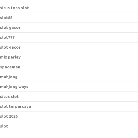
situs toto slot
slot88
slot gacor
slot777
slot gacor
mix parlay
spaceman
mahjong
mahjong ways
situs slot
slot terpercaya
slot 2026
slot