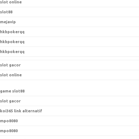
slot online
slot88
mejavip
hkbpokerqq
hkbpokerqq
hkbpokerqq
slot gacor
slot online
game slot88
slot gacor
koi365 link alternatif
mpo8080
mpo8080