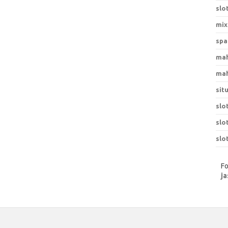
slo
mix
sp
ma
mah
sit
slo
slo
slo
Fo
ja