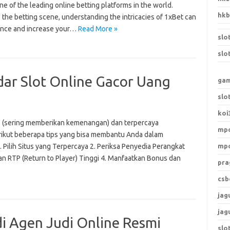
e of the leading online betting platforms in the world.
hk
the betting scene, understanding the intricacies of 1xBet can
ience and increase your…
Read More »
slo
slo
ar Slot Online Gacor Uang
gam
slo
koi
” (sering memberikan kemenangan) dan terpercaya
mp
erikut beberapa tips yang bisa membantu Anda dalam
 Pilih Situs yang Terpercaya 2. Periksa Penyedia Perangkat
mp
gan RTP (Return to Player) Tinggi 4. Manfaatkan Bonus dan
pra
cs
jag
jag
 Agen Judi Online Resmi
slo