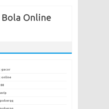
 Bola Online
t gacor
t online
t88
avip
bpokerqq
bpokerqq