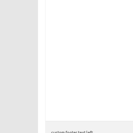
custom footer text left