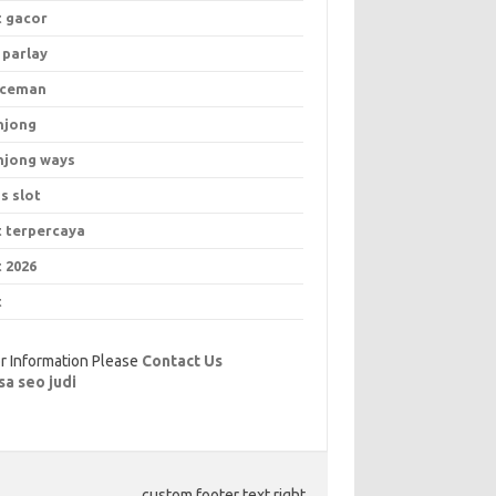
t gacor
 parlay
aceman
hjong
jong ways
us slot
t terpercaya
t 2026
t
r Information Please
Contact Us
sa seo judi
custom footer text right