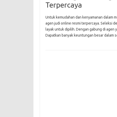
Terpercaya
Untuk kemudahan dan kenyamanan dalam me
agen judi online resmi terpercaya. Seleksi 
layak untuk dipilih. Dengan gabung di agen 
Dapatkan banyak keuntungan besar dalam s