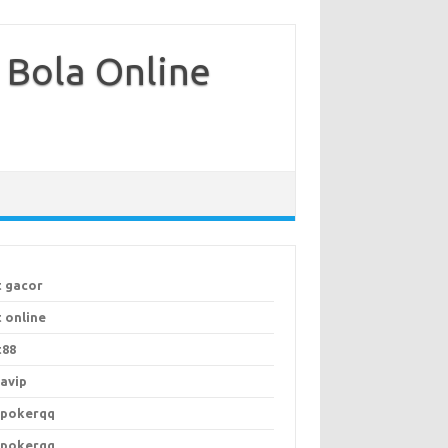
 Bola Online
t gacor
t online
t88
avip
bpokerqq
bpokerqq