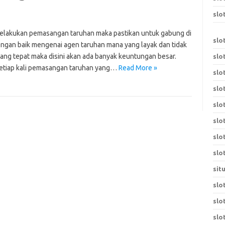
slo
lakukan pemasangan taruhan maka pastikan untuk gabung di
slo
dengan baik mengenai agen taruhan mana yang layak dan tidak
yang tepat maka disini akan ada banyak keuntungan besar.
slo
etiap kali pemasangan taruhan yang…
Read More »
slo
slo
slo
slo
slo
slo
sit
slo
slo
slo