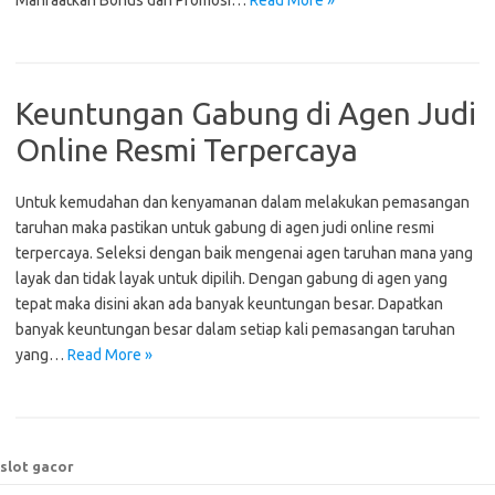
Manfaatkan Bonus dan Promosi…
Read More »
Keuntungan Gabung di Agen Judi
Online Resmi Terpercaya
Untuk kemudahan dan kenyamanan dalam melakukan pemasangan
taruhan maka pastikan untuk gabung di agen judi online resmi
terpercaya. Seleksi dengan baik mengenai agen taruhan mana yang
layak dan tidak layak untuk dipilih. Dengan gabung di agen yang
tepat maka disini akan ada banyak keuntungan besar. Dapatkan
banyak keuntungan besar dalam setiap kali pemasangan taruhan
yang…
Read More »
slot gacor