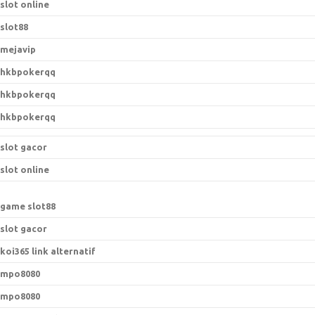
slot online
slot88
mejavip
hkbpokerqq
hkbpokerqq
hkbpokerqq
slot gacor
slot online
game slot88
slot gacor
koi365 link alternatif
mpo8080
mpo8080