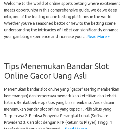
Welcome to the world of online sports betting where excitement
meets opportunity! In this comprehensive guide, we delve deep
into, one of the leading online betting platforms in the world.
Whether you’re a seasoned bettor or new to the betting scene,
understanding the intricacies of 1xBet can significantly enhance
your gambling experience and increase your…
Read More »
Tips Menemukan Bandar Slot
Online Gacor Uang Asli
Menemukan bandar slot online yang “gacor” (sering memberikan
kemenangan) dan terpercaya memerlukan ketelitian dan kehati-
hatian. Berikut beberapa tips yang bisa membantu Anda dalam
menemukan bandar slot online yang tepat: 1. Pilih Situs yang
Terpercaya 2. Periksa Penyedia Perangkat Lunak (Software
Providers) 3. Cari Slot dengan RTP (Return to Player) Tinggi 4.