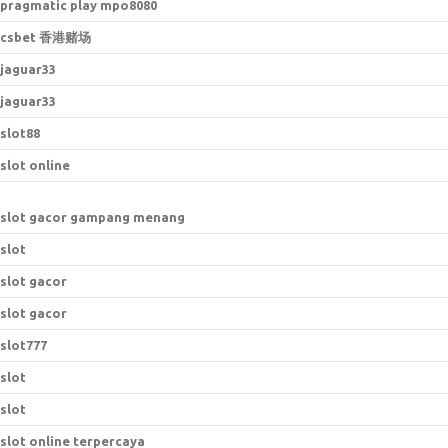
pragmatic play mpo8080
csbet 香港赌场
jaguar33
jaguar33
slot88
slot online
slot gacor gampang menang
slot
slot gacor
slot gacor
slot777
slot
slot
slot online terpercaya