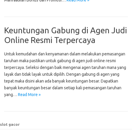
Manfaatkan Bonus dan Promosi…
Read More »
Keuntungan Gabung di Agen Judi
Online Resmi Terpercaya
Untuk kemudahan dan kenyamanan dalam melakukan pemasangan
taruhan maka pastikan untuk gabung di agen judi online resmi
terpercaya. Seleksi dengan baik mengenai agen taruhan mana yang
layak dan tidak layak untuk dipilih. Dengan gabung di agen yang
tepat maka disini akan ada banyak keuntungan besar. Dapatkan
banyak keuntungan besar dalam setiap kali pemasangan taruhan
yang…
Read More »
slot gacor