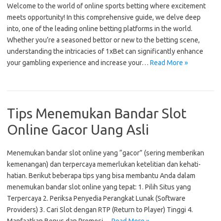
Welcome to the world of online sports betting where excitement
meets opportunity! In this comprehensive guide, we delve deep
into, one of the leading online betting platforms in the world.
Whether you’re a seasoned bettor or new to the betting scene,
understanding the intricacies of 1xBet can significantly enhance
your gambling experience and increase your…
Read More »
Tips Menemukan Bandar Slot
Online Gacor Uang Asli
Menemukan bandar slot online yang “gacor” (sering memberikan
kemenangan) dan terpercaya memerlukan ketelitian dan kehati-
hatian. Berikut beberapa tips yang bisa membantu Anda dalam
menemukan bandar slot online yang tepat: 1. Pilih Situs yang
Terpercaya 2. Periksa Penyedia Perangkat Lunak (Software
Providers) 3. Cari Slot dengan RTP (Return to Player) Tinggi 4.