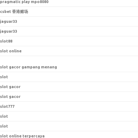
pragmatic play mpo8080
csbet 香港赌场
jaguar33
jaguar33
slot88
slot online
slot gacor gampang menang
slot
slot gacor
slot gacor
slot777
slot
slot
slot online terpercaya