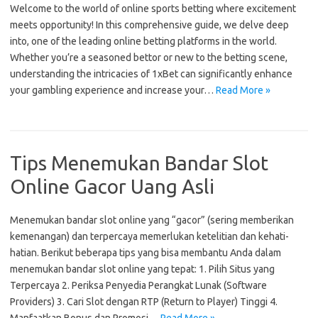
Welcome to the world of online sports betting where excitement
meets opportunity! In this comprehensive guide, we delve deep
into, one of the leading online betting platforms in the world.
Whether you’re a seasoned bettor or new to the betting scene,
understanding the intricacies of 1xBet can significantly enhance
your gambling experience and increase your…
Read More »
Tips Menemukan Bandar Slot
Online Gacor Uang Asli
Menemukan bandar slot online yang “gacor” (sering memberikan
kemenangan) dan terpercaya memerlukan ketelitian dan kehati-
hatian. Berikut beberapa tips yang bisa membantu Anda dalam
menemukan bandar slot online yang tepat: 1. Pilih Situs yang
Terpercaya 2. Periksa Penyedia Perangkat Lunak (Software
Providers) 3. Cari Slot dengan RTP (Return to Player) Tinggi 4.