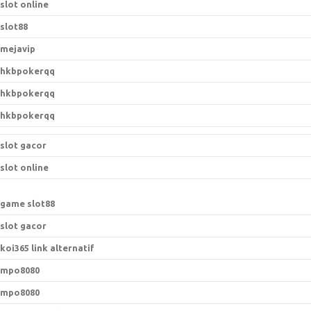
slot online
slot88
mejavip
hkbpokerqq
hkbpokerqq
hkbpokerqq
slot gacor
slot online
game slot88
slot gacor
koi365 link alternatif
mpo8080
mpo8080