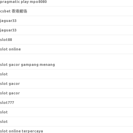
pragmatic play mpo8080
csbet 香港赌场
jaguar33
jaguar33
slot88
slot online
slot gacor gampang menang
slot
slot gacor
slot gacor
slot777
slot
slot
slot online terpercaya