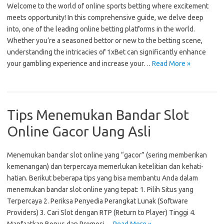
Welcome to the world of online sports betting where excitement
meets opportunity! In this comprehensive guide, we delve deep
into, one of the leading online betting platforms in the world.
Whether you’re a seasoned bettor or new to the betting scene,
understanding the intricacies of 1xBet can significantly enhance
your gambling experience and increase your…
Read More »
Tips Menemukan Bandar Slot
Online Gacor Uang Asli
Menemukan bandar slot online yang “gacor” (sering memberikan
kemenangan) dan terpercaya memerlukan ketelitian dan kehati-
hatian. Berikut beberapa tips yang bisa membantu Anda dalam
menemukan bandar slot online yang tepat: 1. Pilih Situs yang
Terpercaya 2. Periksa Penyedia Perangkat Lunak (Software
Providers) 3. Cari Slot dengan RTP (Return to Player) Tinggi 4.