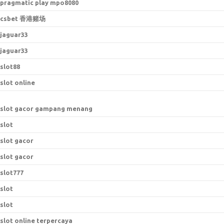
pragmatic play mpo8080
csbet 香港赌场
jaguar33
jaguar33
slot88
slot online
slot gacor gampang menang
slot
slot gacor
slot gacor
slot777
slot
slot
slot online terpercaya