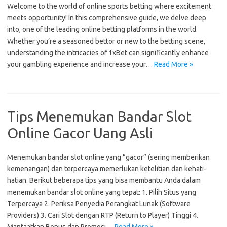
Welcome to the world of online sports betting where excitement
meets opportunity! In this comprehensive guide, we delve deep
into, one of the leading online betting platforms in the world.
Whether you’re a seasoned bettor or new to the betting scene,
understanding the intricacies of 1xBet can significantly enhance
your gambling experience and increase your…
Read More »
Tips Menemukan Bandar Slot
Online Gacor Uang Asli
Menemukan bandar slot online yang “gacor” (sering memberikan
kemenangan) dan terpercaya memerlukan ketelitian dan kehati-
hatian. Berikut beberapa tips yang bisa membantu Anda dalam
menemukan bandar slot online yang tepat: 1. Pilih Situs yang
Terpercaya 2. Periksa Penyedia Perangkat Lunak (Software
Providers) 3. Cari Slot dengan RTP (Return to Player) Tinggi 4.