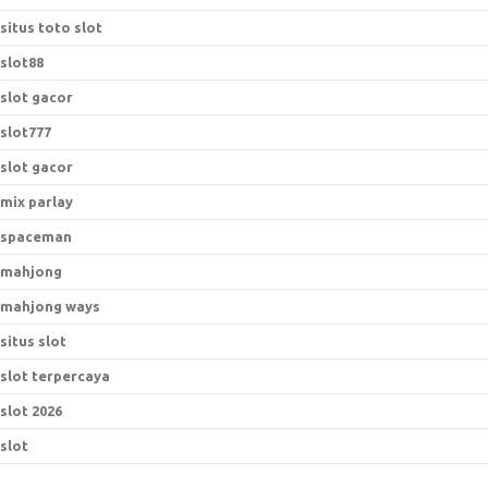
situs toto slot
slot88
slot gacor
slot777
slot gacor
mix parlay
spaceman
mahjong
mahjong ways
situs slot
slot terpercaya
slot 2026
slot