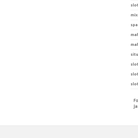
slo
mix
sp
ma
mah
sit
slo
slo
slo
Fo
ja