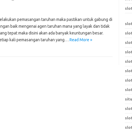
slo
lakukan pemasangan taruhan maka pastikan untuk gabung di
slo
dengan baik mengenai agen taruhan mana yang layak dan tidak
yang tepat maka disini akan ada banyak keuntungan besar.
slo
etiap kali pemasangan taruhan yang…
Read More »
slo
slo
slo
slo
slo
slo
sit
slo
slo
slo