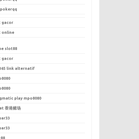
bpokerqq
t gacor
t online
e slot88
t gacor
365 link alternatif
o8080
o8080
gmatic play mpo8080
bet 香港赌场
uar33
uar33
t88