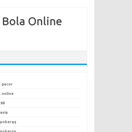
 Bola Online
t gacor
t online
t88
avip
bpokerqq
bpokerqq