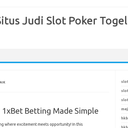
itus Judi Slot Poker Togel
slo
AIK
slo
slo
o 1xBet Betting Made Simple
mej
hk
ng where excitement meets opportunity! In this
hk