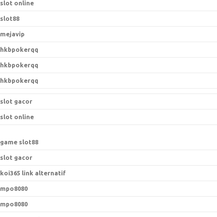
slot online
slot88
mejavip
hkbpokerqq
hkbpokerqq
hkbpokerqq
slot gacor
slot online
game slot88
slot gacor
koi365 link alternatif
mpo8080
mpo8080