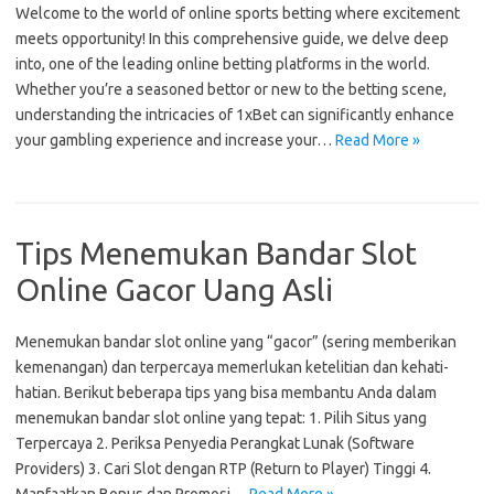
Welcome to the world of online sports betting where excitement
meets opportunity! In this comprehensive guide, we delve deep
into, one of the leading online betting platforms in the world.
Whether you’re a seasoned bettor or new to the betting scene,
understanding the intricacies of 1xBet can significantly enhance
your gambling experience and increase your…
Read More »
Tips Menemukan Bandar Slot
Online Gacor Uang Asli
Menemukan bandar slot online yang “gacor” (sering memberikan
kemenangan) dan terpercaya memerlukan ketelitian dan kehati-
hatian. Berikut beberapa tips yang bisa membantu Anda dalam
menemukan bandar slot online yang tepat: 1. Pilih Situs yang
Terpercaya 2. Periksa Penyedia Perangkat Lunak (Software
Providers) 3. Cari Slot dengan RTP (Return to Player) Tinggi 4.