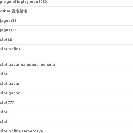
pragmatic play mpo8080
csbet 香港赌场
jaguar33
jaguar33
slot88
slot online
slot gacor gampang menang
slot
slot gacor
slot gacor
slot777
slot
slot
slot online terpercaya