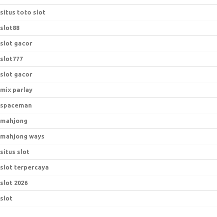
situs toto slot
slot88
slot gacor
slot777
slot gacor
mix parlay
spaceman
mahjong
mahjong ways
situs slot
slot terpercaya
slot 2026
slot