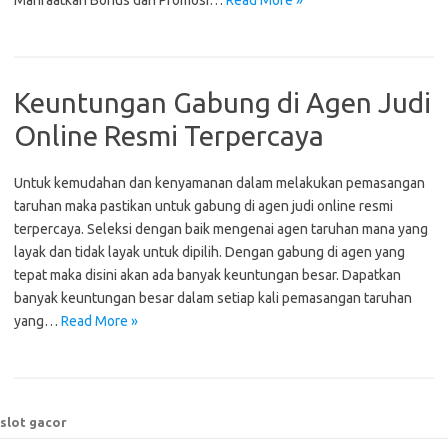
Manfaatkan Bonus dan Promosi…
Read More »
Keuntungan Gabung di Agen Judi
Online Resmi Terpercaya
Untuk kemudahan dan kenyamanan dalam melakukan pemasangan
taruhan maka pastikan untuk gabung di agen judi online resmi
terpercaya. Seleksi dengan baik mengenai agen taruhan mana yang
layak dan tidak layak untuk dipilih. Dengan gabung di agen yang
tepat maka disini akan ada banyak keuntungan besar. Dapatkan
banyak keuntungan besar dalam setiap kali pemasangan taruhan
yang…
Read More »
slot gacor