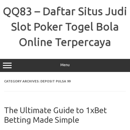
Skip
to
QQ83 – Daftar Situs Judi
content
Slot Poker Togel Bola
Online Terpercaya
Menu
CATEGORY ARCHIVES:
DEPOSIT PULSA 99
The Ultimate Guide to 1xBet
Betting Made Simple