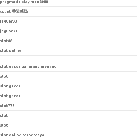
pragmatic play mpo8080
csbet 香港赌场
jaguar33
jaguar33
slot88
slot online
slot gacor gampang menang
slot
slot gacor
slot gacor
slot777
slot
slot
slot online terpercaya