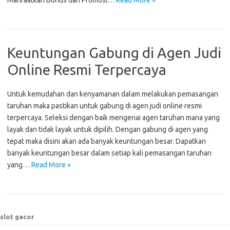
Manfaatkan Bonus dan Promosi…
Read More »
Keuntungan Gabung di Agen Judi
Online Resmi Terpercaya
Untuk kemudahan dan kenyamanan dalam melakukan pemasangan
taruhan maka pastikan untuk gabung di agen judi online resmi
terpercaya. Seleksi dengan baik mengenai agen taruhan mana yang
layak dan tidak layak untuk dipilih. Dengan gabung di agen yang
tepat maka disini akan ada banyak keuntungan besar. Dapatkan
banyak keuntungan besar dalam setiap kali pemasangan taruhan
yang…
Read More »
slot gacor