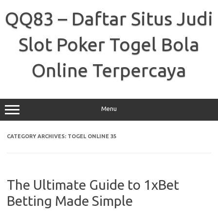
Skip
to
QQ83 – Daftar Situs Judi
content
Slot Poker Togel Bola
Online Terpercaya
Menu
CATEGORY ARCHIVES:
TOGEL ONLINE 35
The Ultimate Guide to 1xBet
Betting Made Simple