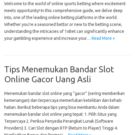
Welcome to the world of online sports betting where excitement
meets opportunity! In this comprehensive guide, we delve deep
into, one of the leading online betting platforms in the world.
Whether you’re a seasoned bettor or new to the betting scene,
understanding the intricacies of 1xBet can significantly enhance
your gambling experience and increase your…
Read More »
Tips Menemukan Bandar Slot
Online Gacor Uang Asli
Menemukan bandar slot online yang “gacor” (sering memberikan
kemenangan) dan terpercaya memerlukan ketelitian dan kehati-
hatian. Berikut beberapa tips yang bisa membantu Anda dalam
menemukan bandar slot online yang tepat: 1. Pilih Situs yang
Terpercaya 2. Periksa Penyedia Perangkat Lunak (Software
Providers) 3. Cari Slot dengan RTP (Return to Player) Tinggi 4.