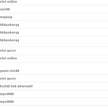
slot online
slot88
mejavip
hkbpokerqq
hkbpokerqq
hkbpokerqq
slot gacor
slot online
game slot88
slot gacor
koi365 link alternatif
mpo8080
mpo8080