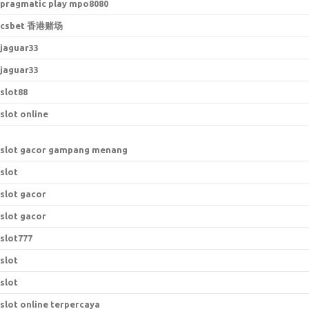
pragmatic play mpo8080
csbet 香港赌场
jaguar33
jaguar33
slot88
slot online
slot gacor gampang menang
slot
slot gacor
slot gacor
slot777
slot
slot
slot online terpercaya