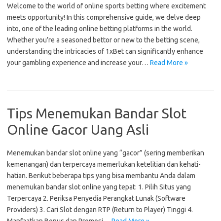
Welcome to the world of online sports betting where excitement
meets opportunity! In this comprehensive guide, we delve deep
into, one of the leading online betting platforms in the world.
Whether you’re a seasoned bettor or new to the betting scene,
understanding the intricacies of 1xBet can significantly enhance
your gambling experience and increase your…
Read More »
Tips Menemukan Bandar Slot
Online Gacor Uang Asli
Menemukan bandar slot online yang “gacor” (sering memberikan
kemenangan) dan terpercaya memerlukan ketelitian dan kehati-
hatian. Berikut beberapa tips yang bisa membantu Anda dalam
menemukan bandar slot online yang tepat: 1. Pilih Situs yang
Terpercaya 2. Periksa Penyedia Perangkat Lunak (Software
Providers) 3. Cari Slot dengan RTP (Return to Player) Tinggi 4.