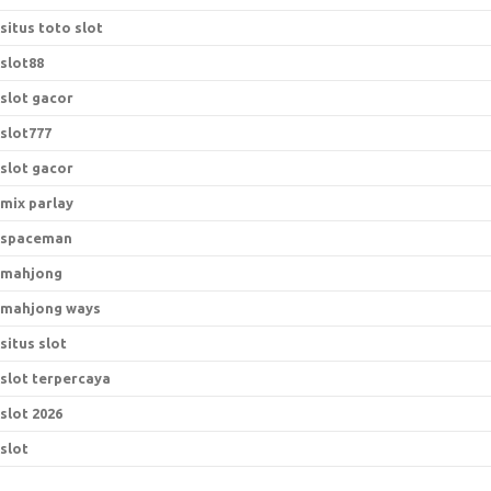
situs toto slot
slot88
slot gacor
slot777
slot gacor
mix parlay
spaceman
mahjong
mahjong ways
situs slot
slot terpercaya
slot 2026
slot