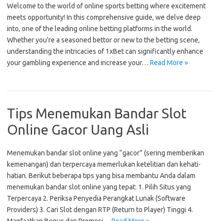
Welcome to the world of online sports betting where excitement
meets opportunity! In this comprehensive guide, we delve deep
into, one of the leading online betting platforms in the world.
Whether you’re a seasoned bettor or new to the betting scene,
understanding the intricacies of 1xBet can significantly enhance
your gambling experience and increase your…
Read More »
Tips Menemukan Bandar Slot
Online Gacor Uang Asli
Menemukan bandar slot online yang “gacor” (sering memberikan
kemenangan) dan terpercaya memerlukan ketelitian dan kehati-
hatian. Berikut beberapa tips yang bisa membantu Anda dalam
menemukan bandar slot online yang tepat: 1. Pilih Situs yang
Terpercaya 2. Periksa Penyedia Perangkat Lunak (Software
Providers) 3. Cari Slot dengan RTP (Return to Player) Tinggi 4.