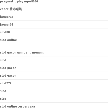
pragmatic play mpo8080
csbet 香港赌场
jaguar33
jaguar33
slot88
slot online
slot gacor gampang menang
slot
slot gacor
slot gacor
slot777
slot
slot
slot online terpercaya