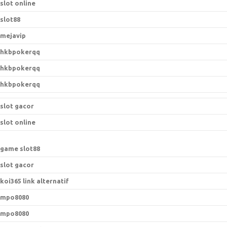
slot online
slot88
mejavip
hkbpokerqq
hkbpokerqq
hkbpokerqq
slot gacor
slot online
game slot88
slot gacor
koi365 link alternatif
mpo8080
mpo8080