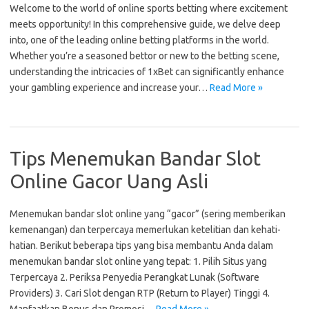
Welcome to the world of online sports betting where excitement
meets opportunity! In this comprehensive guide, we delve deep
into, one of the leading online betting platforms in the world.
Whether you’re a seasoned bettor or new to the betting scene,
understanding the intricacies of 1xBet can significantly enhance
your gambling experience and increase your…
Read More »
Tips Menemukan Bandar Slot
Online Gacor Uang Asli
Menemukan bandar slot online yang “gacor” (sering memberikan
kemenangan) dan terpercaya memerlukan ketelitian dan kehati-
hatian. Berikut beberapa tips yang bisa membantu Anda dalam
menemukan bandar slot online yang tepat: 1. Pilih Situs yang
Terpercaya 2. Periksa Penyedia Perangkat Lunak (Software
Providers) 3. Cari Slot dengan RTP (Return to Player) Tinggi 4.