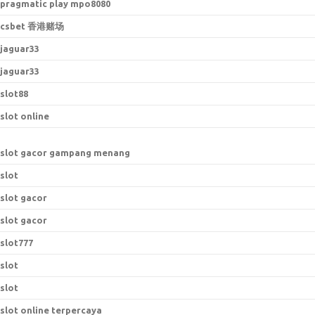
pragmatic play mpo8080
csbet 香港赌场
jaguar33
jaguar33
slot88
slot online
slot gacor gampang menang
slot
slot gacor
slot gacor
slot777
slot
slot
slot online terpercaya