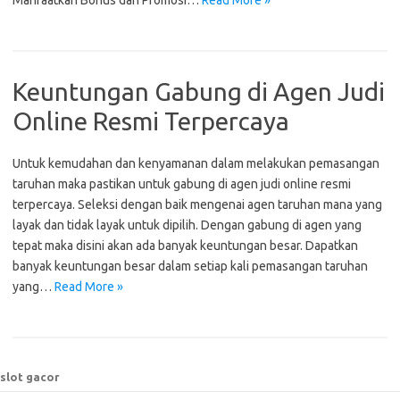
Manfaatkan Bonus dan Promosi…
Read More »
Keuntungan Gabung di Agen Judi
Online Resmi Terpercaya
Untuk kemudahan dan kenyamanan dalam melakukan pemasangan
taruhan maka pastikan untuk gabung di agen judi online resmi
terpercaya. Seleksi dengan baik mengenai agen taruhan mana yang
layak dan tidak layak untuk dipilih. Dengan gabung di agen yang
tepat maka disini akan ada banyak keuntungan besar. Dapatkan
banyak keuntungan besar dalam setiap kali pemasangan taruhan
yang…
Read More »
slot gacor