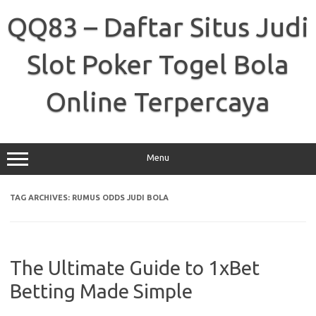
Skip
to
QQ83 – Daftar Situs Judi
content
Slot Poker Togel Bola
Online Terpercaya
Menu
TAG ARCHIVES:
RUMUS ODDS JUDI BOLA
The Ultimate Guide to 1xBet
Betting Made Simple