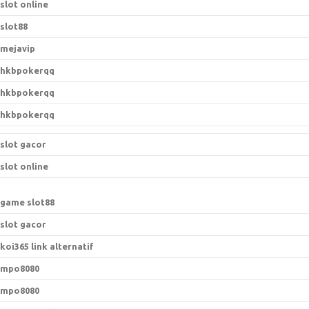
slot online
slot88
mejavip
hkbpokerqq
hkbpokerqq
hkbpokerqq
slot gacor
slot online
game slot88
slot gacor
koi365 link alternatif
mpo8080
mpo8080