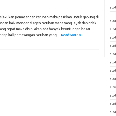
slo
lakukan pemasangan taruhan maka pastikan untuk gabung di
slo
dengan baik mengenai agen taruhan mana yang layak dan tidak
yang tepat maka disini akan ada banyak keuntungan besar.
slo
etiap kali pemasangan taruhan yang…
Read More »
slo
slo
slo
slo
slo
slo
sit
slo
slo
slo