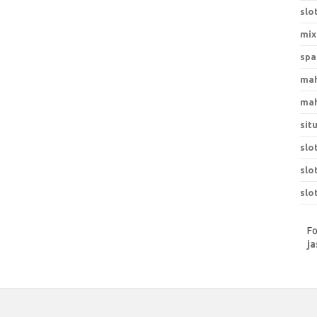
slo
mix
sp
ma
mah
sit
slo
slo
slo
Fo
ja