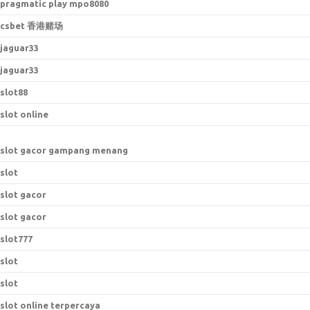
pragmatic play mpo8080
csbet 香港赌场
jaguar33
jaguar33
slot88
slot online
slot gacor gampang menang
slot
slot gacor
slot gacor
slot777
slot
slot
slot online terpercaya