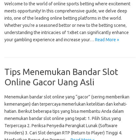
Welcome to the world of online sports betting where excitement
meets opportunity! In this comprehensive guide, we delve deep
into, one of the leading online betting platforms in the world.
Whether you’re a seasoned bettor or new to the betting scene,
understanding the intricacies of 1xBet can significantly enhance
your gambling experience and increase your…
Read More »
Tips Menemukan Bandar Slot
Online Gacor Uang Asli
Menemukan bandar slot online yang “gacor” (sering memberikan
kemenangan) dan terpercaya memerlukan ketelitian dan kehati-
hatian. Berikut beberapa tips yang bisa membantu Anda dalam
menemukan bandar slot online yang tepat: 1. Pilih Situs yang
Terpercaya 2. Periksa Penyedia Perangkat Lunak (Software
Providers) 3. Cari Slot dengan RTP (Return to Player) Tinggi 4.