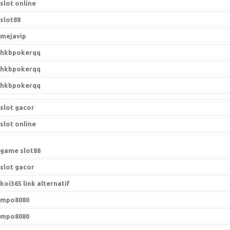
slot online
slot88
mejavip
hkbpokerqq
hkbpokerqq
hkbpokerqq
slot gacor
slot online
game slot88
slot gacor
koi365 link alternatif
mpo8080
mpo8080