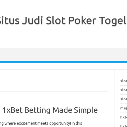
itus Judi Slot Poker Togel
slo
slo
slo
o 1xBet Betting Made Simple
mej
hk
ng where excitement meets opportunity! In this
hk