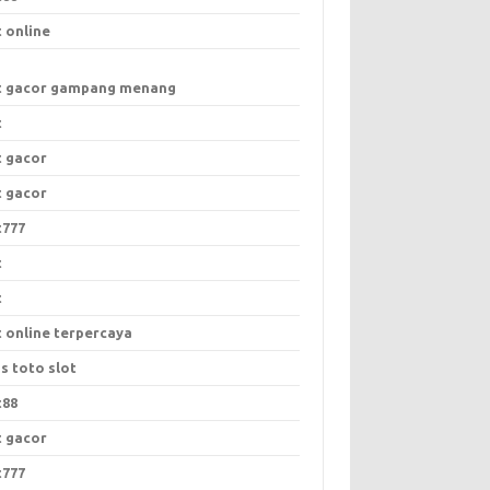
t online
t gacor gampang menang
t
t gacor
t gacor
t777
t
t
t online terpercaya
us toto slot
t88
t gacor
t777