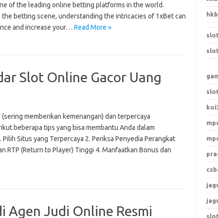
e of the leading online betting platforms in the world.
hk
the betting scene, understanding the intricacies of 1xBet can
ience and increase your…
Read More »
slo
slo
ar Slot Online Gacor Uang
gam
slo
koi
” (sering memberikan kemenangan) dan terpercaya
mp
erikut beberapa tips yang bisa membantu Anda dalam
 Pilih Situs yang Terpercaya 2. Periksa Penyedia Perangkat
mp
gan RTP (Return to Player) Tinggi 4. Manfaatkan Bonus dan
pra
cs
jag
jag
 Agen Judi Online Resmi
slo