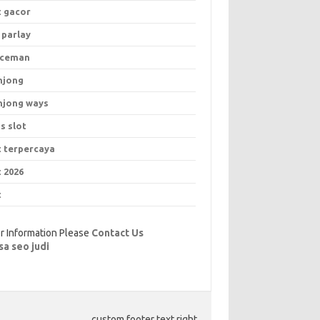
t gacor
 parlay
aceman
hjong
jong ways
us slot
t terpercaya
t 2026
t
r Information Please
Contact Us
sa seo judi
custom footer text right