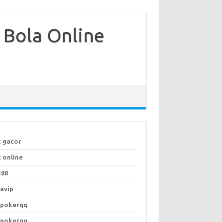
 Bola Online
t gacor
t online
t88
avip
bpokerqq
bpokerqq