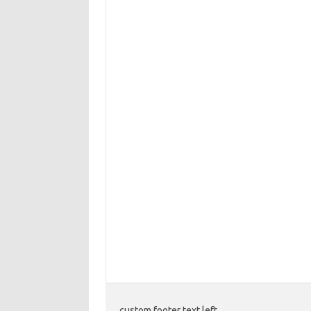
custom footer text left